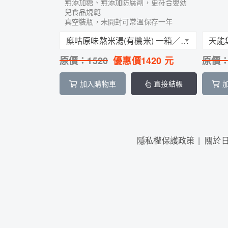
無添加糖、無添加防腐劑，更符合嬰幼
兒食品規範
真空裝瓶，未開封可常溫保存一年
糜咕原味熬米湯(有機米) 一箱／12入 (290ml x 12)，換裝升級上市，即日起開放預購，6月底正式出貨
原價：
1520
優惠價
1420
元
原價
加入購物車
直接結帳
隱私權保護政策
關於