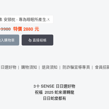
天能集 安頸枕 - 專為睡眠所產生的「頭、肩、頸」問題所設計
：
3980
特價
2880
元
加入購物車
直接結帳
日日選好物
購物須知
退貨須知
防詐騙宣導專頁
會員招
3十 SENSE 日日選好物
祝福 2025 蛇來運轉龍
日日蛇麼都有