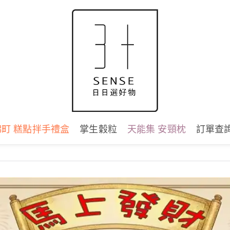
錦町 糕點拌手禮盒
掌生穀粒
天能集 安頸枕
訂單查