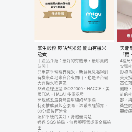
掌生穀粒 糜咕熬米湯 關山有機米
天能
熬煮
「頭
｜產品介紹：最好的有機米，最珍貴的
4種尺
時間｜
安頸
只用當季現碾有機米，新鮮氣息喝得到
形橋
有機米產地來自台東關山，也是全台最
美支
大有機水稻專區
高低
熬煮產線通過 ISO22000、HACCP、美
側睡
國FDA、HALAI 多重認證
計的
高規熬煮最身體最單純的熬米湯
部，
特別推薦晨起空腹喝，溫暖喚醒腸胃，
衝空
30分鐘後再進食
頸痠
溫和平緩的美好，身體最清楚
通過 SGS 檢驗、無農藥殘留或重金屬檢
出